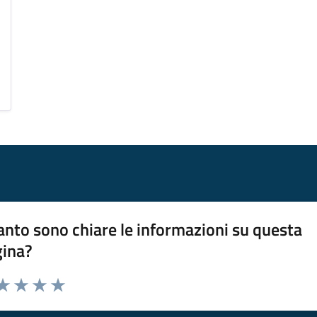
nto sono chiare le informazioni su questa
gina?
da 1 a 5 stelle la pagina
a 1 stelle su 5
aluta 2 stelle su 5
Valuta 3 stelle su 5
Valuta 4 stelle su 5
Valuta 5 stelle su 5