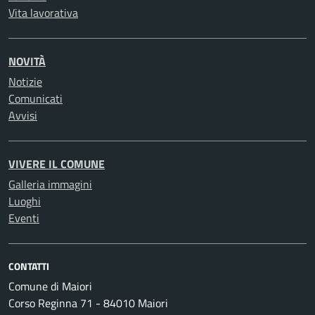
Titolare del trattamento è il Comune di Maiori
Vita lavorativa
con sede in Maiori (SA), Corso Reginna 71,
84010., tel.: 089 814 204. L’elenco dei
Responsabili è disponibile presso l’Ente.
NOVITÀ
Responsabile della protezione dei dati Il
Notizie
Responsabile della protezione dei dati (RPD) è
Comunicati
contattabile al seguente indirizzo: rpd@e-
Avvisi
lawyers.it I diritti dell’interessato Gli interessati
possono esercitare, ove applicabili, i diritti
previsti dall’art. 15 e seguenti del GDPR ed in
VIVERE IL COMUNE
particolare il diritto di accedere ai propri dati
Galleria immagini
personali, di chiederne la rettifica o la
Luoghi
limitazione, l’aggiornamento se incompleti o
Eventi
erronei, la cancellazione se sussistono i
presupposti, nonché di opporsi al loro
trattamento rivolgendo la richiesta al RPD
CONTATTI
contattabile all’indirizzo email fornito. Reclamo
Comune di Maiori
Si informa che gli interessati, ricorrendo i
Corso Reginna 71 - 84010 Maiori
presupposti, possono proporre un eventuale