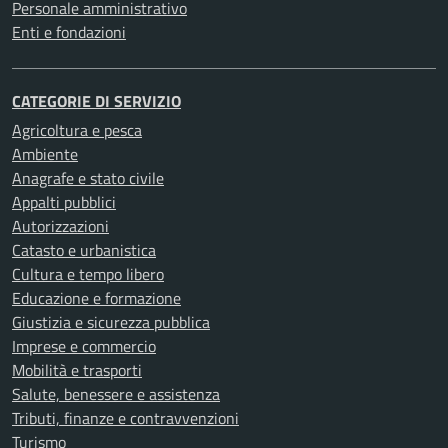
bancari) sia categorie particolari di dati
Personale amministrativo
personali e dati relativi a condanne penali e
Enti e fondazioni
reati, come definiti dagli articoli 9 e 10 del
GDPR. Tali dati saranno trattati presso la sede
CATEGORIE DI SERVIZIO
dell’Ente e/o presso i Responsabili del
trattamento designati secondo l’articolo 28 del
Agricoltura e pesca
GDPR. Il personale autorizzato, altamente
Ambiente
qualificato, userà anche strumenti elettronici
Anagrafe e stato civile
per il trattamento, nel rispetto delle misure di
Appalti pubblici
sicurezza imposte dal GDPR. I dati personali
Autorizzazioni
sono conservati per il periodo necessario alla
Catasto e urbanistica
gestione dei procedimenti amministrativi e
Cultura e tempo libero
oltre, nel rispetto degli obblighi di conservazione
Educazione e formazione
documentale. Possono essere comunicati a terzi
Giustizia e sicurezza pubblica
solo per adempiere a richieste specifiche, per
Imprese e commercio
obblighi legali o regolamentari, o nell’ambito di
Mobilità e trasporti
procedimenti amministrativi. Il trattamento è
Salute, benessere e assistenza
limitato ai paesi dell’UE. Il titolare del
Tributi, finanze e contravvenzioni
trattamento e responsabili ex art. 28 GDPR Il
Turismo