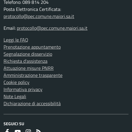
Telefono: 089 814 204
reclamo all’Autorità di Controllo Italiana -
Posta Elettronica Certificata:
Garante per la protezione dei dati personali -
protocollo@pec.comune.maiori.sa.it
Piazza Venezia n. 11 - 00187 Roma
Email:
protocollo@pec.comune.maiori.sa.it
Leggi le FAQ
Prenotazione appuntamento
Segnalazione disservizio
Richiesta d'assistenza
Attuazione misure PNRR
Amministrazione trasparente
Cookie policy
Informativa privacy
Note Legali
Dichiarazione di accessibilità
SEGUICI SU
Faceboook
Youtube
Instagram
RSS