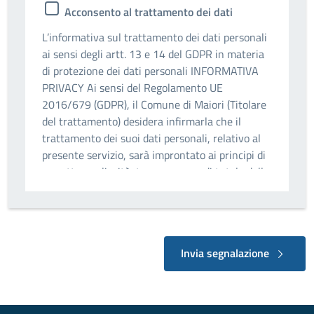
Acconsento al trattamento dei dati
L’informativa sul trattamento dei dati personali
ai sensi degli artt. 13 e 14 del GDPR in materia
di protezione dei dati personali INFORMATIVA
PRIVACY Ai sensi del Regolamento UE
2016/679 (GDPR), il Comune di Maiori (Titolare
del trattamento) desidera infirmarla che il
trattamento dei suoi dati personali, relativo al
presente servizio, sarà improntato ai principi di
correttezza, liceità, trasparenza e di tutela della
Sua riservatezza e dei Suoi diritti. Il presente
documento fornisce alcune informazioni,
sintetiche, relative al trattamento dei Suoi dati
personali, nel contesto dei Procedimenti e dei
Invia segnalazione
Servizi svolti dal Titolare del Trattamento Le
finalità del trattamento L’Ente tratterà i dati
personali nell’ambito dei procedimenti
amministrativi e nella gestione dei rapporti che