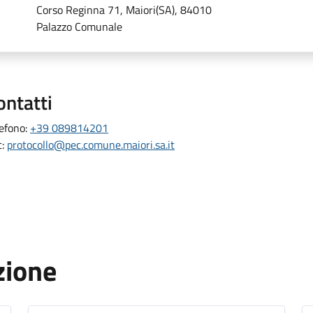
Corso Reginna 71, Maiori(SA), 84010
Palazzo Comunale
ontatti
lefono:
+39 089814201
c:
protocollo@pec.comune.maiori.sa.it
zione