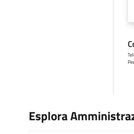
C
Te
Pe
Esplora Amministra