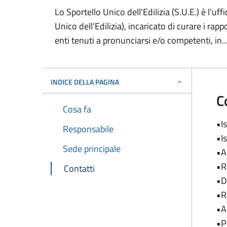
Lo Sportello Unico dell'Edilizia (S.U.E.) è l'uff
Unico dell'Edilizia), incaricato di curare i rapp
enti tenuti a pronunciarsi e/o competenti, in..
INDICE DELLA PAGINA
C
Cosa fa
•I
Responsabile
•I
Sede principale
•A
•R
Contatti
•D
•R
•A
•P