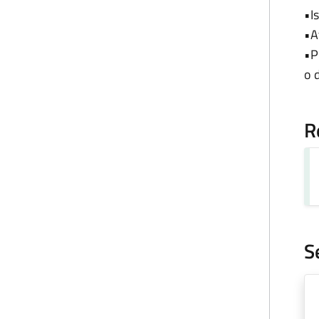
•I
•At
•P
o 
R
S