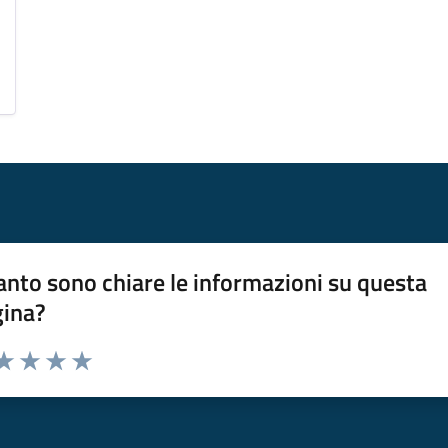
nto sono chiare le informazioni su questa
gina?
da 1 a 5 stelle la pagina
a 1 stelle su 5
aluta 2 stelle su 5
Valuta 3 stelle su 5
Valuta 4 stelle su 5
Valuta 5 stelle su 5