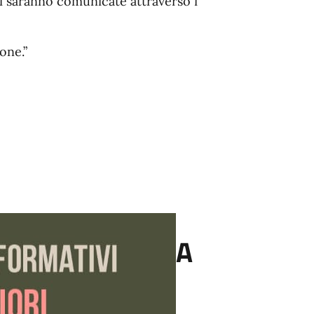
ghi saranno comunicate attraverso i
one.”
A