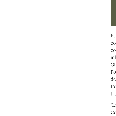
Pa
co
co
in
Gl
Po
de
L'
tr
"L
Co