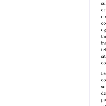
su
ca
co
co
og
ta
in
te
si
co
Le
co
so
de
pu