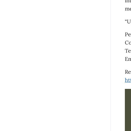
in
me
“U
Pe
Co
Te
Em
Re
ht