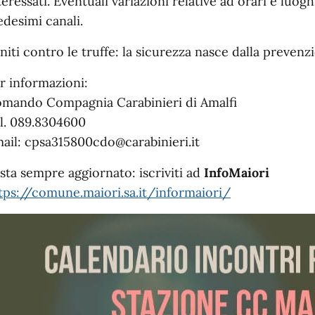
teressati. Eventuali variazioni relative ad orari e luo
desimi canali.
niti contro le truffe: la sicurezza nasce dalla prevenzi
r informazioni:
mando Compagnia Carabinieri di Amalfi
l. 089.8304600
ail: cpsa315800cdo@carabinieri.it
sta sempre aggiornato: iscriviti ad
InfoMaiori
tps://comune.maiori.sa.it/informaiori/