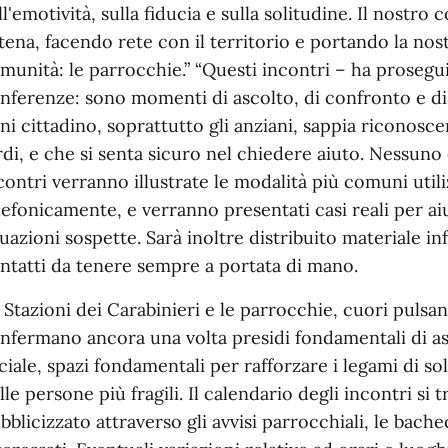
ll'emotività, sulla fiducia e sulla solitudine. Il nostr
tena, facendo rete con il territorio e portando la nos
munità: le parrocchie.” “Questi incontri – ha prosegu
nferenze: sono momenti di ascolto, di confronto e d
ni cittadino, soprattutto gli anziani, sappia riconos
rdi, e che si senta sicuro nel chiedere aiuto. Nessuno 
contri verranno illustrate le modalità più comuni utiliz
lefonicamente, e verranno presentati casi reali per ai
tuazioni sospette. Sarà inoltre distribuito materiale in
ntatti da tenere sempre a portata di mano.
 Stazioni dei Carabinieri e le parrocchie, cuori pulsant
nfermano ancora una volta presidi fondamentali di a
ciale, spazi fondamentali per rafforzare i legami di so
lle persone più fragili. Il calendario degli incontri si
bblicizzato attraverso gli avvisi parrocchiali, le bach