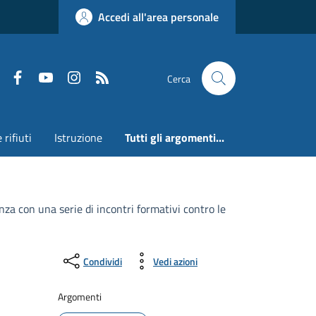
Accedi all'area personale
Faceboook
Youtube
Instagram
RSS
Cerca
 rifiuti
Istruzione
Tutti gli argomenti...
anza con una serie di incontri formativi contro le
Condividi
Vedi azioni
Argomenti