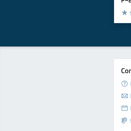
Valuta 
Valut
V
Con