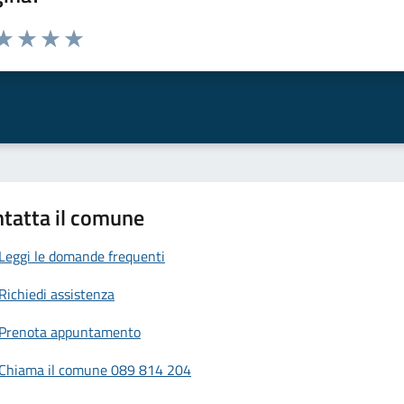
da 1 a 5 stelle la pagina
a 1 stelle su 5
aluta 2 stelle su 5
Valuta 3 stelle su 5
Valuta 4 stelle su 5
Valuta 5 stelle su 5
tatta il comune
Leggi le domande frequenti
Richiedi assistenza
Prenota appuntamento
Chiama il comune 089 814 204