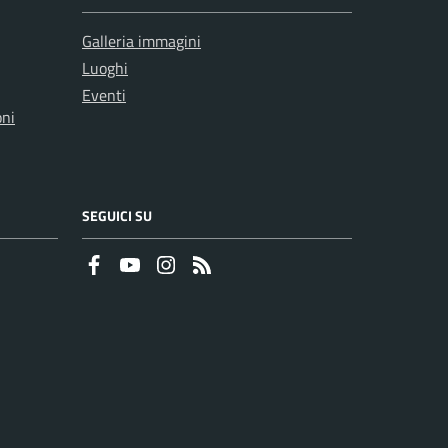
Galleria immagini
Luoghi
Eventi
oni
SEGUICI SU
Faceboook
Youtube
Instagram
RSS