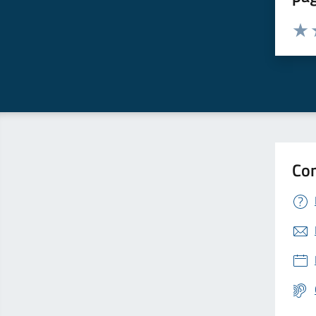
Valuta 
Valut
V
Con