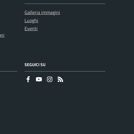
Galleria immagini
Luoghi
Eventi
oni
SEGUICI SU
Faceboook
Youtube
Instagram
RSS