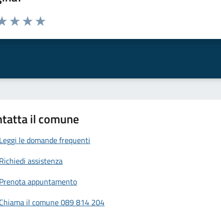
da 1 a 5 stelle la pagina
a 1 stelle su 5
aluta 2 stelle su 5
Valuta 3 stelle su 5
Valuta 4 stelle su 5
Valuta 5 stelle su 5
tatta il comune
Leggi le domande frequenti
Richiedi assistenza
Prenota appuntamento
Chiama il comune 089 814 204